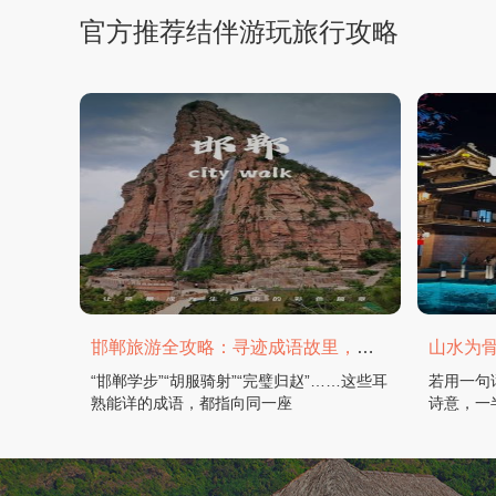
官方推荐结伴游玩旅行攻略
邯郸旅游全攻略：寻迹成语故里，邂逅太行古韵
“邯郸学步”“胡服骑射”“完璧归赵”……这些耳
若用一句
熟能详的成语，都指向同一座
诗意，一