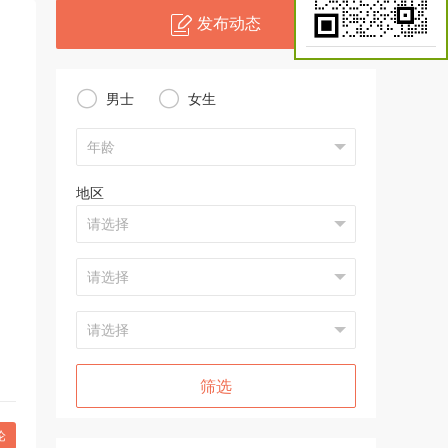
发布动态


男士
女生
地区
筛选
论