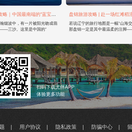
三沙旅游攻略｜中国最南端的“蓝宝石之境”
瀚烟波中，有一片被阳光吻成翡
若说辽宁的旅行地图是一幅“山海交
——三沙。这里是中国的“
那盘锦一定是其中最温柔的注脚—
扫码下载尤伴APP
体验更多功能
题
|
用户协议
|
隐私政策
|
防骗中心
|