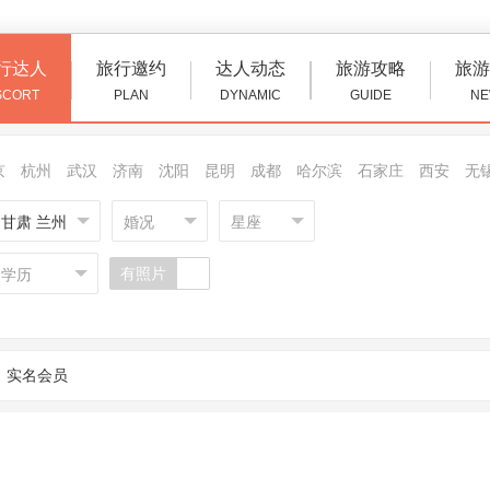
行达人
旅行邀约
达人动态
旅游攻略
旅游
SCORT
PLAN
DYNAMIC
GUIDE
NE
京
杭州
武汉
济南
沈阳
昆明
成都
哈尔滨
石家庄
西安
无
甘肃 兰州
婚况
星座
有照片
学历
实名会员