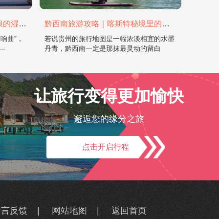
盘锦旅游攻略 | 赴一场红滩稻浪的湿地之约
黔西南旅游攻略｜喀斯特秘境里的山水诗画：万峰林、马岭河与烟火民族的风情长卷
响曲”，
若说贵州的旅行地图是一幅浓淡相宜的水墨
—
丹青，黔西南一定是那抹最灵动的留白
让旅行变得更加愉快
邂逅您的缘分之旅
点击开启行程
留言反馈
|
网站地图
|
返回首页