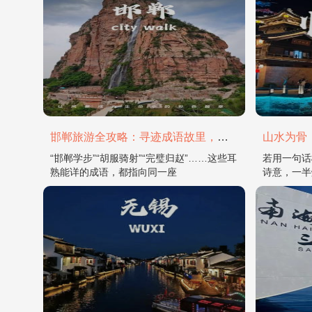
邯郸旅游全攻略：寻迹成语故里，邂逅太行古韵
“邯郸学步”“胡服骑射”“完璧归赵”……这些耳
若用一句话
熟能详的成语，都指向同一座
诗意，一半