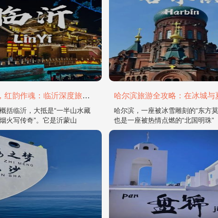
山水为骨，红韵作魂：临沂深度旅游攻略
概括临沂，大抵是“一半山水藏
哈尔滨，一座被冰雪雕刻的“东方莫
烟火写传奇”。它是沂蒙山
也是一座被热情点燃的“北国明珠”