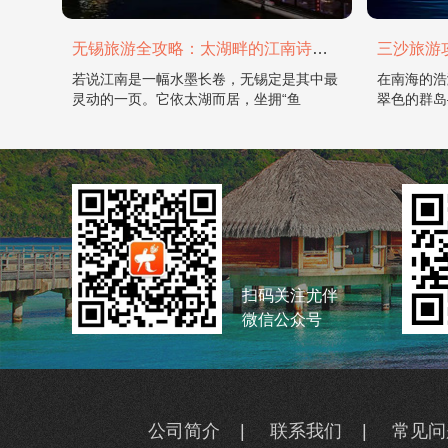
无锡旅游全攻略：太湖畔的江南诗画，藏着最温柔的吴地风雅
若说江南是一幅水墨长卷，无锡定是其中最
在南海的浩
灵动的一页。它依太湖而居，坐拥“鱼
翠色的群岛
扫码关注尤伴
微信公众号
公司简介
|
联系我们
|
常见问