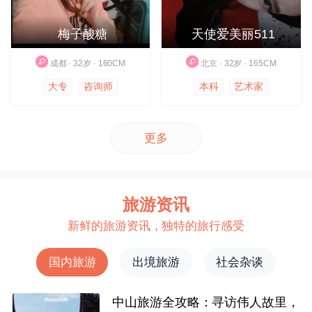
梅子酸糖
天使爱美丽511
成都 · 32岁 · 160CM
北京 · 32岁 · 165CM
大专
咨询师
本科
艺术家
更多
旅游资讯
新鲜的旅游资讯，独特的旅行感受
国内旅游
出境旅游
社会杂谈
中山旅游全攻略：寻访伟人故里，