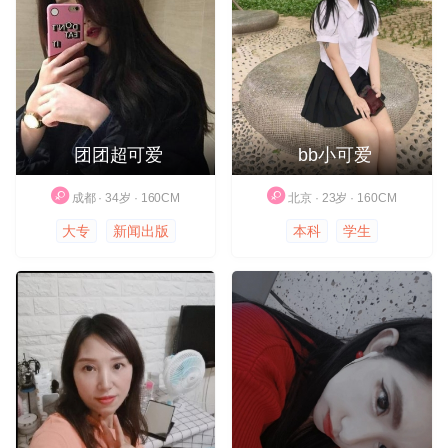
团团超可爱
bb小可爱
成都 · 34岁 · 160CM
北京 · 23岁 · 160CM
大专
新闻出版
本科
学生