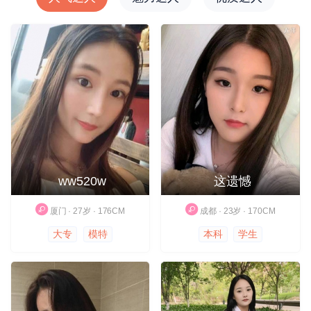
ww520w
这遗憾
厦门 · 27岁 · 176CM
成都 · 23岁 · 170CM
大专
模特
本科
学生