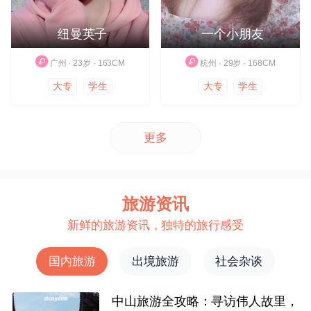
纽曼英子
一个小朋友
广州 · 23岁 · 163CM
杭州 · 29岁 · 168CM
大专
学生
大专
学生
更多
旅游资讯
新鲜的旅游资讯，独特的旅行感受
国内旅游
出境旅游
社会杂谈
中山旅游全攻略：寻访伟人故里，