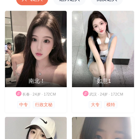
南北！
如意1
长春 · 24岁 · 172CM
武汉 · 24岁 · 172CM
中专
行政文秘
大专
模特