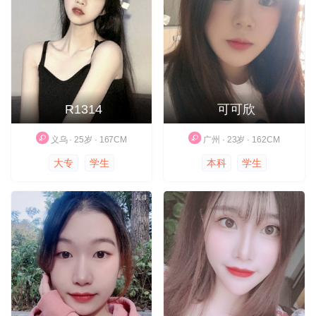
R1314
可可欣
义乌 · 25岁 · 167CM
广州 · 23岁 · 162CM
大专
学生
本科
学生