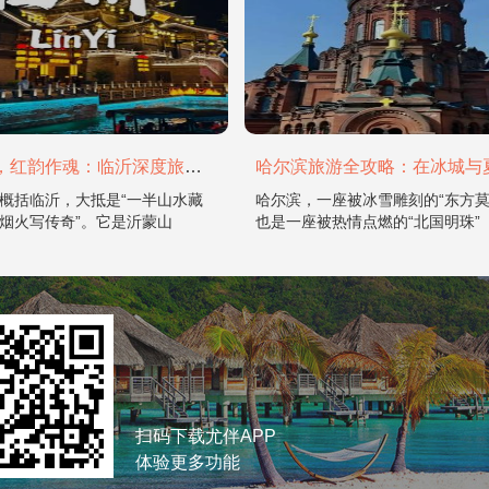
山水为骨，红韵作魂：临沂深度旅游攻略
概括临沂，大抵是“一半山水藏
哈尔滨，一座被冰雪雕刻的“东方莫
烟火写传奇”。它是沂蒙山
也是一座被热情点燃的“北国明珠”
扫码下载尤伴APP
体验更多功能