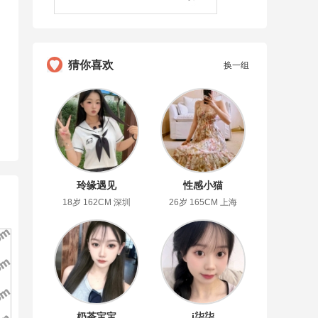
猜你喜欢
换一组
玲缘遇见
性感小猫
18岁 162CM 深圳
26岁 165CM 上海
奶茶宝宝
i柒柒