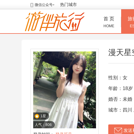
热门城市
微信公众号
首 页
旅
HOME
E
漫天星
性别：女
年龄：18岁
婚否：未婚
城市：四川
1星
人气：806
发送