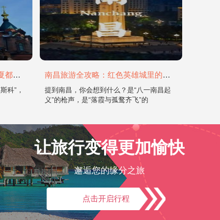
哈尔滨旅游全攻略：在冰城与夏都，邂逅欧陆童话与中国浪漫
南昌旅游全攻略：红色英雄城里的烟火与山水
斯科”，
提到南昌，你会想到什么？是“八一南昌起
义”的枪声，是“落霞与孤鹜齐飞”的
让旅行变得更加愉快
邂逅您的缘分之旅
点击开启行程