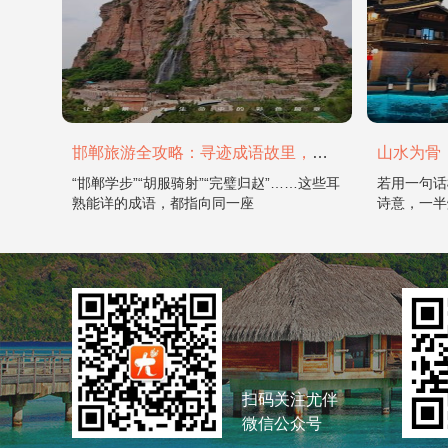
邯郸旅游全攻略：寻迹成语故里，邂逅太行古韵
“邯郸学步”“胡服骑射”“完璧归赵”……这些耳
若用一句话
熟能详的成语，都指向同一座
诗意，一半
扫码关注尤伴
微信公众号