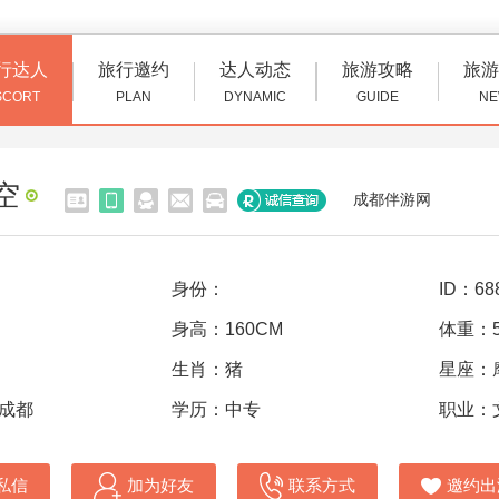
行达人
旅行邀约
达人动态
旅游攻略
旅游
SCORT
PLAN
DYNAMIC
GUIDE
NE
空
成都伴游网
身份：
ID：68
身高：160CM
体重：5
生肖：猪
星座：
 成都
学历：中专
职业：
私信
加为好友
联系方式
邀约出