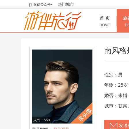
热门城市
微信公众号
首 页
旅
HOME
E
南风格
性别：男
年龄：25岁
婚否：未婚
城市：甘肃
人气：668
发送