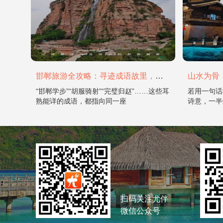
邯郸旅游全攻略：寻迹成语故里，邂逅太行古韵
“邯郸学步”“胡服骑射”“完璧归赵”……这些耳
若用一句话
熟能详的成语，都指向同一座
诗意，一半
扫码关注尤伴
微信公众号