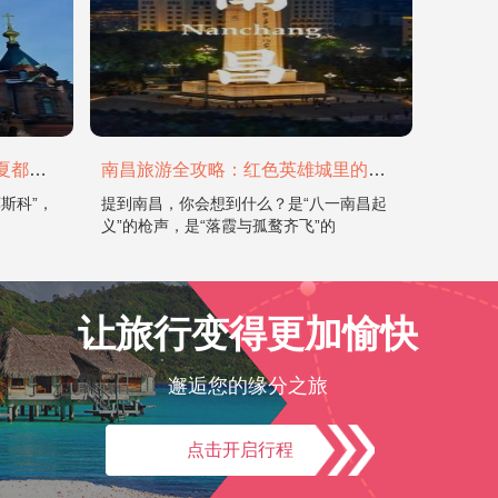
哈尔滨旅游全攻略：在冰城与夏都，邂逅欧陆童话与中国浪漫
南昌旅游全攻略：红色英雄城里的烟火与山水
斯科”，
提到南昌，你会想到什么？是“八一南昌起
义”的枪声，是“落霞与孤鹜齐飞”的
让旅行变得更加愉快
邂逅您的缘分之旅
点击开启行程