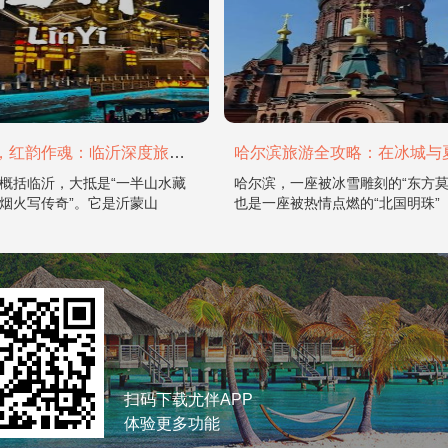
山水为骨，红韵作魂：临沂深度旅游攻略
概括临沂，大抵是“一半山水藏
哈尔滨，一座被冰雪雕刻的“东方莫
烟火写传奇”。它是沂蒙山
也是一座被热情点燃的“北国明珠”
扫码下载尤伴APP
体验更多功能