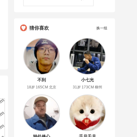
猜你喜欢
换一组
不到
小七光
18岁 165CM 北京
31岁 173CM 柳州
独处修心
千月千月