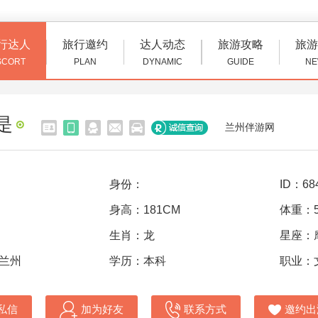
行达人
旅行邀约
达人动态
旅游攻略
旅游
SCORT
PLAN
DYNAMIC
GUIDE
NE
是
兰州伴游网
身份：
ID：68
身高：181CM
体重：5
生肖：龙
星座：
 兰州
学历：本科
职业：
私信
加为好友
联系方式
邀约出