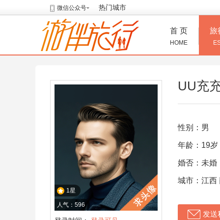
热门城市
微信公众号
首 页
旅
HOME
E
UU充
性别：男
年龄：19岁
婚否：未婚
城市：江西
1星
人气：596
发送