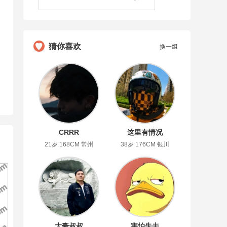
猜你喜欢
换一组
CRRR
这里有情况
21岁 168CM 常州
38岁 176CM 银川
大豪叔叔
害怕失去