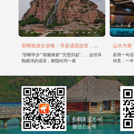
邯郸旅游全攻略：寻迹成语故里，邂逅太行古韵
“邯郸学步”“胡服骑射”“完璧归赵”……这些耳
若用一句话
熟能详的成语，都指向同一座
诗意，一半
扫码关注尤伴
微信公众号