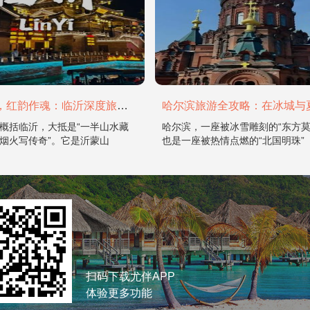
山水为骨，红韵作魂：临沂深度旅游攻略
概括临沂，大抵是“一半山水藏
哈尔滨，一座被冰雪雕刻的“东方莫
烟火写传奇”。它是沂蒙山
也是一座被热情点燃的“北国明珠”
扫码下载尤伴APP
体验更多功能