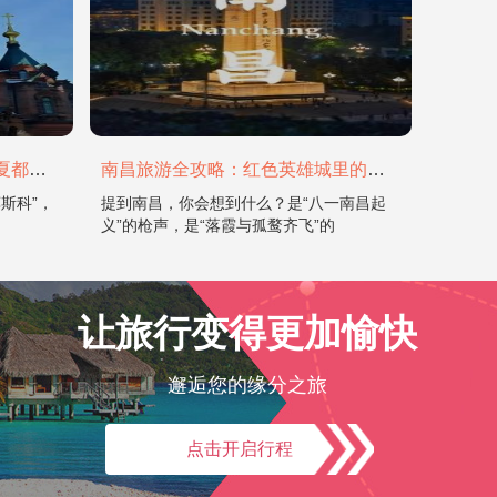
哈尔滨旅游全攻略：在冰城与夏都，邂逅欧陆童话与中国浪漫
南昌旅游全攻略：红色英雄城里的烟火与山水
斯科”，
提到南昌，你会想到什么？是“八一南昌起
义”的枪声，是“落霞与孤鹜齐飞”的
让旅行变得更加愉快
邂逅您的缘分之旅
点击开启行程