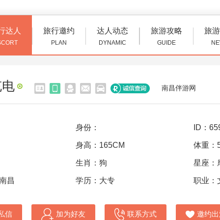
行达人
旅行邀约
达人动态
旅游攻略
旅游
SCORT
PLAN
DYNAMIC
GUIDE
NE
充电
南昌伴游网
身份：
ID：65
身高：165CM
体重：5
生肖：狗
星座：
 南昌
学历：大专
职业：
私信
加为好友
联系方式
邀约出