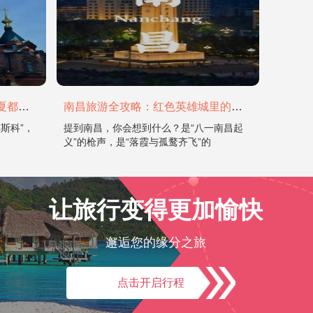
哈尔滨旅游全攻略：在冰城与夏都，邂逅欧陆童话与中国浪漫
南昌旅游全攻略：红色英雄城里的烟火与山水
斯科”，
提到南昌，你会想到什么？是“八一南昌起
义”的枪声，是“落霞与孤鹜齐飞”的
让旅行变得更加愉快
邂逅您的缘分之旅
点击开启行程