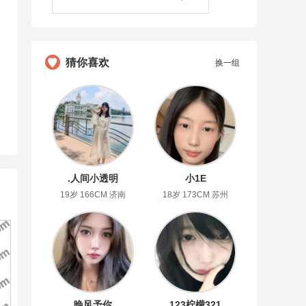
猜你喜欢
换一组
.人间小透明
小1E
19岁 166CM 济南
18岁 173CM 苏州
晚风予你
123柠檬321