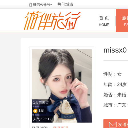
热门城市
微信公众号
首 页
旅
HOME
E
missx0
性别：女
年龄：24岁
婚否：未婚
1天前来过
城市：广东
1星
人气：3512
发送