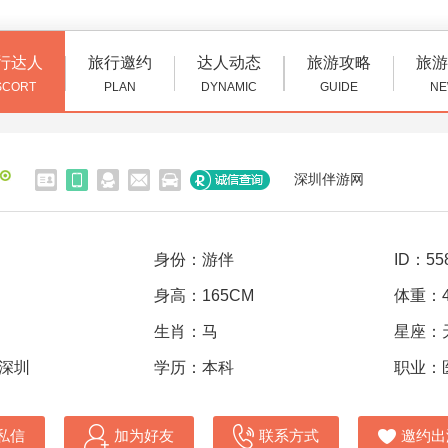
行达人
旅行邀约
达人动态
旅游攻略
旅游
SCORT
PLAN
DYNAMIC
GUIDE
NE
深圳伴游网
身份：游伴
ID：55
身高：165CM
体重：4
生肖：马
星座：
 深圳
学历：本科
职业：
私信
加为好友
联系方式
邀约出