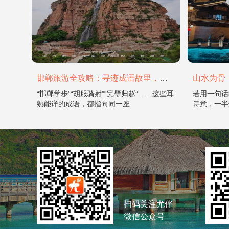
邯郸旅游全攻略：寻迹成语故里，邂逅太行古韵
“邯郸学步”“胡服骑射”“完璧归赵”……这些耳
若用一句话
熟能详的成语，都指向同一座
诗意，一半
扫码关注尤伴
微信公众号