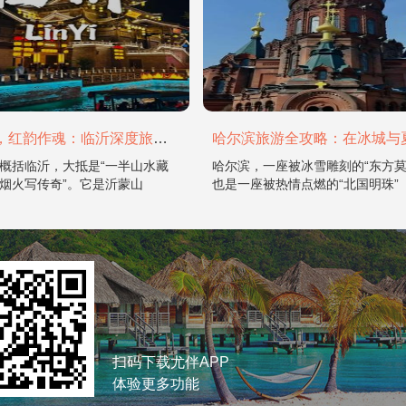
山水为骨，红韵作魂：临沂深度旅游攻略
概括临沂，大抵是“一半山水藏
哈尔滨，一座被冰雪雕刻的“东方莫
烟火写传奇”。它是沂蒙山
也是一座被热情点燃的“北国明珠”
扫码下载尤伴APP
体验更多功能