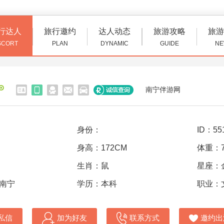
行达人
旅行邀约
达人动态
旅游攻略
旅游
SCORT
PLAN
DYNAMIC
GUIDE
NE
南宁伴游网
身份：
ID：55
身高：172CM
体重：7
生肖：鼠
星座：
 南宁
学历：本科
职业：
私信
加为好友
联系方式
邀约出