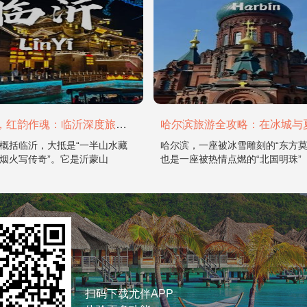
山水为骨，红韵作魂：临沂深度旅游攻略
概括临沂，大抵是“一半山水藏
哈尔滨，一座被冰雪雕刻的“东方莫
烟火写传奇”。它是沂蒙山
也是一座被热情点燃的“北国明珠”
扫码下载尤伴APP