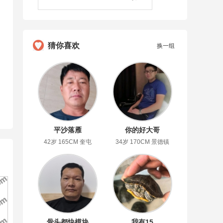
猜你喜欢
换一组
平沙落雁
你的好大哥
42岁 165CM 奎屯
34岁 170CM 景德镇
骨头都快模块
我有15