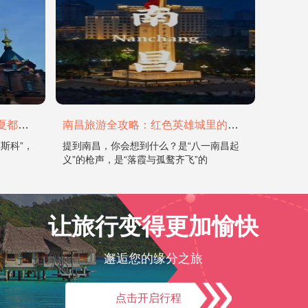
哈尔滨旅游全攻略：在冰城与夏都，邂逅欧陆童话与中国浪漫
南昌旅游全攻略：红色英雄城里的烟火与山水
斯科”，
提到南昌，你会想到什么？是“八一南昌起
义”的枪声，是“落霞与孤鹜齐飞”的
让旅行变得更加愉快
邂逅您的缘分之旅
点击开启行程