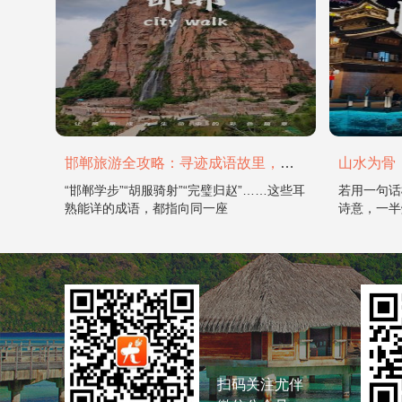
邯郸旅游全攻略：寻迹成语故里，邂逅太行古韵
“邯郸学步”“胡服骑射”“完璧归赵”……这些耳
若用一句话
熟能详的成语，都指向同一座
诗意，一半
扫码关注尤伴