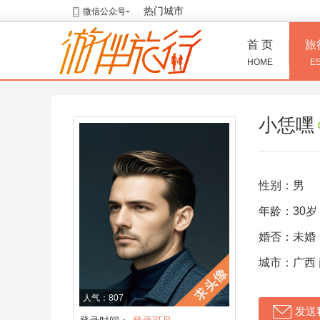
热门城市
微信公众号
首 页
旅
HOME
E
小恁嘿
性别：男
年龄：30岁
婚否：未婚
城市：广西
人气：807
发送