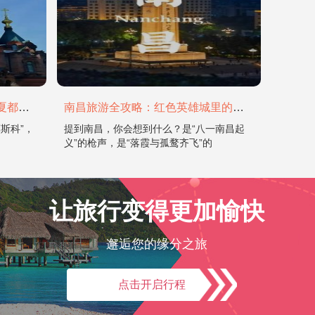
哈尔滨旅游全攻略：在冰城与夏都，邂逅欧陆童话与中国浪漫
南昌旅游全攻略：红色英雄城里的烟火与山水
斯科”，
提到南昌，你会想到什么？是“八一南昌起
义”的枪声，是“落霞与孤鹜齐飞”的
让旅行变得更加愉快
邂逅您的缘分之旅
点击开启行程