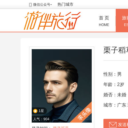
热门城市
微信公众号
首 页
旅
HOME
E
栗子稻
性别：男
年龄：2岁
婚否：未婚
城市：广东
1星
人气：904
发送