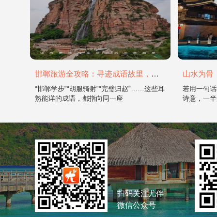
邯郸旅游全攻略：寻迹成语故里，邂逅太行古韵
“邯郸学步”“胡服骑射”“完璧归赵”……这些耳
若用一句话
熟能详的成语，都指向同一座
诗意，一半
扫码关注尤伴
微信公众号