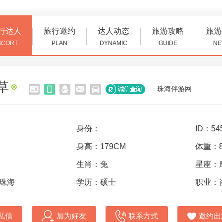
行达人
旅行邀约
达人动态
旅游攻略
旅游
SCORT
PLAN
DYNAMIC
GUIDE
NE
草
珠海伴游网
身份：
ID：54
身高：179CM
体重：8
生肖：兔
星座：
 珠海
学历：硕士
职业：
私信
加为好友
联系方式
邀约出