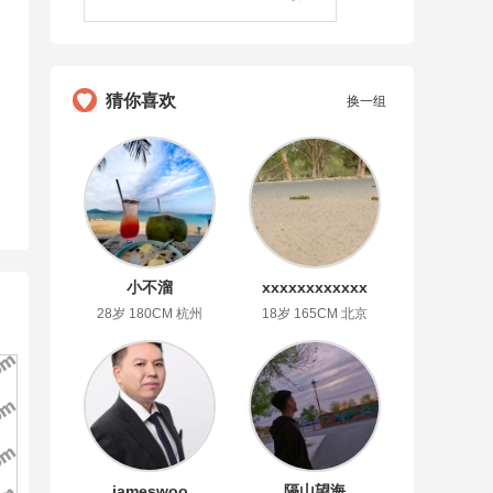
猜你喜欢
换一组
小不溜
xxxxxxxxxxxx
28岁 180CM 杭州
18岁 165CM 北京
jameswoo
隔山望海