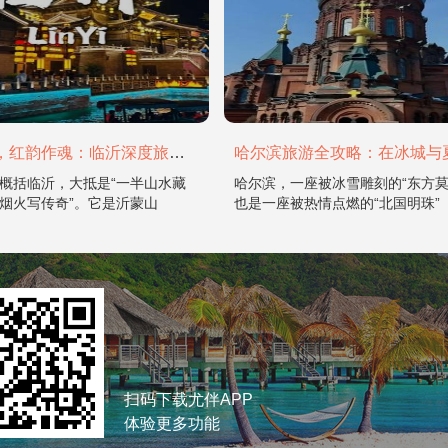
山水为骨，红韵作魂：临沂深度旅游攻略
概括临沂，大抵是“一半山水藏
哈尔滨，一座被冰雪雕刻的“东方莫
烟火写传奇”。它是沂蒙山
也是一座被热情点燃的“北国明珠”
扫码下载尤伴APP
体验更多功能