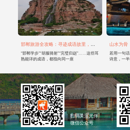
邯郸旅游全攻略：寻迹成语故里，邂逅太行古韵
“邯郸学步”“胡服骑射”“完璧归赵”……这些耳
若用一句话
熟能详的成语，都指向同一座
诗意，一半
扫码关注尤伴
微信公众号