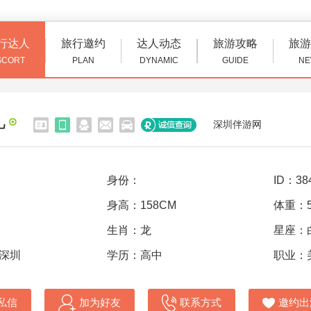
行达人
旅行邀约
达人动态
旅游攻略
旅游
SCORT
PLAN
DYNAMIC
GUIDE
NE
儿
深圳伴游网
身份：
ID：38
身高：158CM
体重：5
生肖：龙
星座：
 深圳
学历：高中
职业：
私信
加为好友
联系方式
邀约出