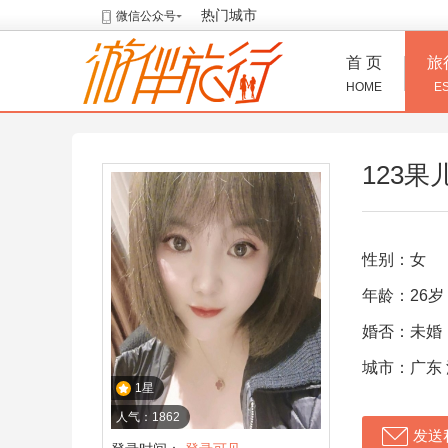
热门城市
微信公众号
首 页
旅
HOME
E
123果
性别：女
年龄：26岁
婚否：未婚
城市：广东
1星
人气：1862
发送