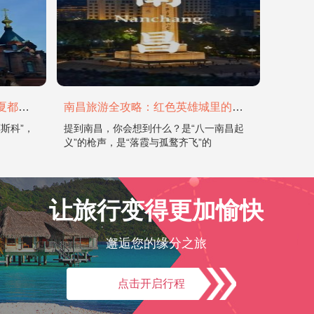
哈尔滨旅游全攻略：在冰城与夏都，邂逅欧陆童话与中国浪漫
南昌旅游全攻略：红色英雄城里的烟火与山水
斯科”，
提到南昌，你会想到什么？是“八一南昌起
义”的枪声，是“落霞与孤鹜齐飞”的
让旅行变得更加愉快
邂逅您的缘分之旅
点击开启行程