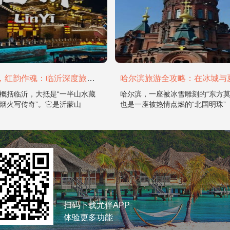
山水为骨，红韵作魂：临沂深度旅游攻略
概括临沂，大抵是“一半山水藏
哈尔滨，一座被冰雪雕刻的“东方莫
烟火写传奇”。它是沂蒙山
也是一座被热情点燃的“北国明珠”
扫码下载尤伴APP
体验更多功能