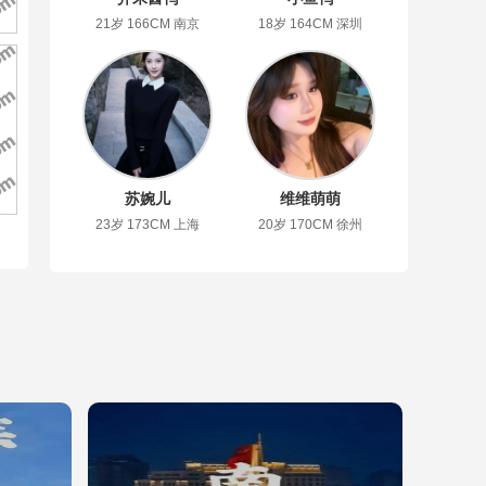
21岁 166CM 南京
18岁 164CM 深圳
苏婉儿
维维萌萌
23岁 173CM 上海
20岁 170CM 徐州