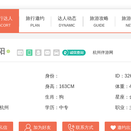
行达人
旅行邀约
达人动态
旅游攻略
旅游
SCORT
PLAN
DYNAMIC
GUIDE
NE
阳
杭州伴游网
身份：
ID：32
身高：163CM
体重：4
生肖：狗
星座：
 杭州
学历：中专
职业：
私信
加为好友
联系方式
邀约出