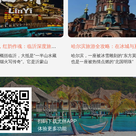
山水为骨，红韵作魂：临沂深度旅游攻略
概括临沂，大抵是“一半山水藏
哈尔滨，一座被冰雪雕刻的“东方莫
烟火写传奇”。它是沂蒙山
也是一座被热情点燃的“北国明珠”
扫码下载尤伴APP
体验更多功能