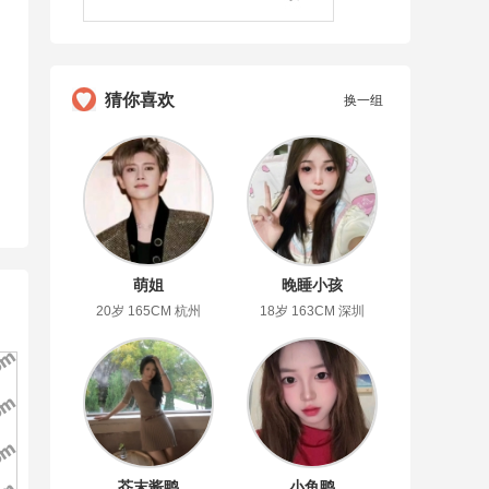
猜你喜欢
换一组
萌姐
晚睡小孩
20岁 165CM 杭州
18岁 163CM 深圳
芥末酱鸭
小鱼鸭