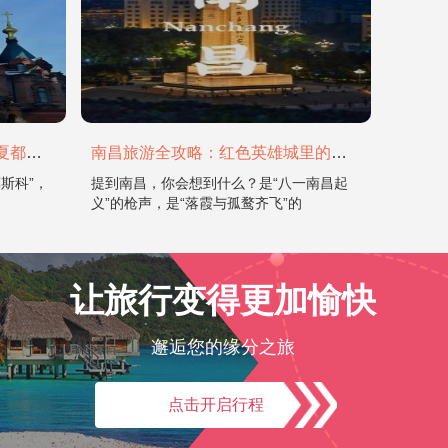
哈尔滨旅游全攻略：在冰城与夏都，邂逅欧陆童话与中国浪漫
南昌旅游全攻略：红色英雄城里的烟火与山水
斯科”，
提到南昌，你会想到什么？是“八一南昌起
义”的枪声，是“落霞与孤鹜齐飞”的
让旅行变得更加愉快
邂逅您的缘分之旅
点击开启行程