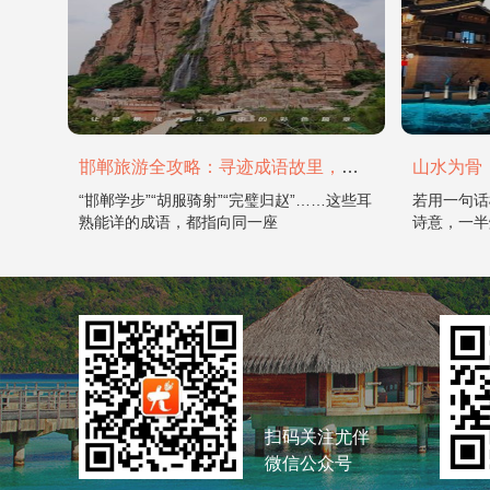
邯郸旅游全攻略：寻迹成语故里，邂逅太行古韵
“邯郸学步”“胡服骑射”“完璧归赵”……这些耳
若用一句话
熟能详的成语，都指向同一座
诗意，一半
扫码关注尤伴
微信公众号