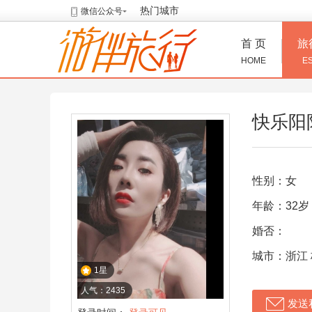
热门城市
微信公众号
首 页
旅
HOME
E
快乐阳
性别：女
年龄：32岁
婚否：
城市：浙江
1星
人气：2435
发送