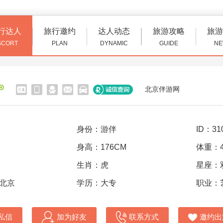
行达人
旅行邀约
达人动态
旅游攻略
旅游
SCORT
PLAN
DYNAMIC
GUIDE
NE
北京伴游网
身份：游伴
ID：31
身高：176CM
体重：4
生肖：虎
星座：
 北京
学历：大专
职业：
私信
加为好友
联系方式
邀约出