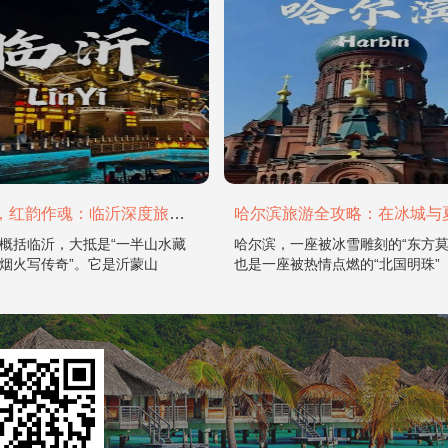
山水为骨，红韵作魂：临沂深度旅游攻略
概括临沂，大抵是“一半山水藏
哈尔滨，一座被冰雪雕刻的“东方莫
烟火写传奇”。它是沂蒙山
也是一座被热情点燃的“北国明珠”