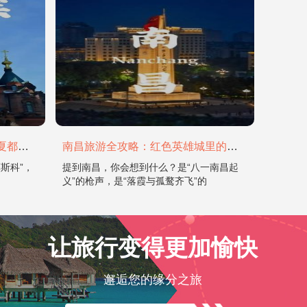
哈尔滨旅游全攻略：在冰城与夏都，邂逅欧陆童话与中国浪漫
南昌旅游全攻略：红色英雄城里的烟火与山水
斯科”，
提到南昌，你会想到什么？是“八一南昌起
义”的枪声，是“落霞与孤鹜齐飞”的
让旅行变得更加愉快
邂逅您的缘分之旅