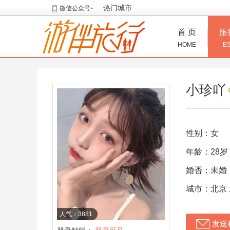
热门城市
微信公众号
首 页
旅
HOME
E
小珍吖
性别：女
年龄：28岁
婚否：未婚
城市：北京
人气：3881
发送