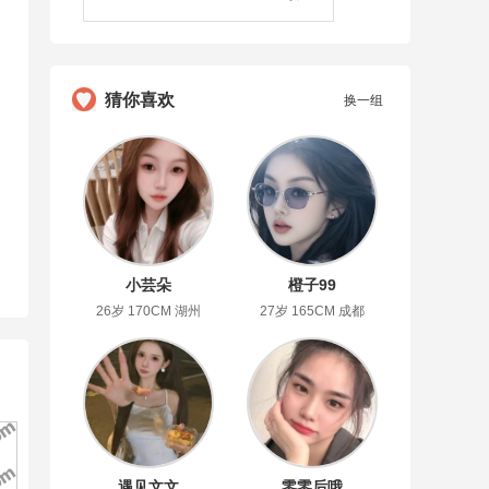
猜你喜欢
换一组
小芸朵
橙子99
26岁 170CM 湖州
27岁 165CM 成都
遇见文文
零零后哦