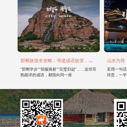
邯郸旅游全攻略：寻迹成语故里，邂逅太行古韵
“邯郸学步”“胡服骑射”“完璧归赵”……这些耳
若用一句话
熟能详的成语，都指向同一座
诗意，一半