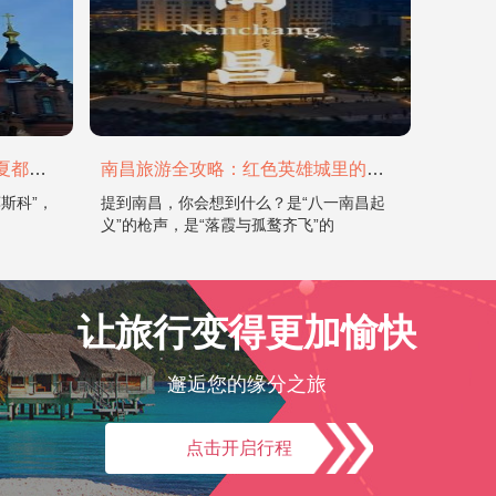
哈尔滨旅游全攻略：在冰城与夏都，邂逅欧陆童话与中国浪漫
南昌旅游全攻略：红色英雄城里的烟火与山水
斯科”，
提到南昌，你会想到什么？是“八一南昌起
义”的枪声，是“落霞与孤鹜齐飞”的
让旅行变得更加愉快
邂逅您的缘分之旅
点击开启行程