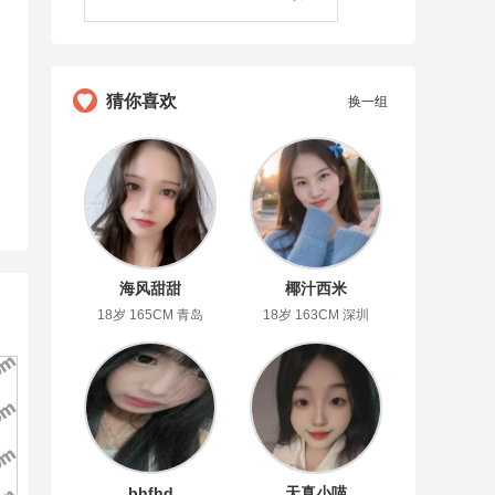
猜你喜欢
换一组
海风甜甜
椰汁西米
18岁 165CM 青岛
18岁 163CM 深圳
bhfhd
天真小喵