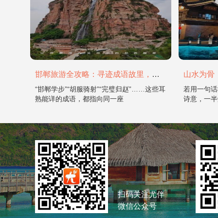
邯郸旅游全攻略：寻迹成语故里，邂逅太行古韵
“邯郸学步”“胡服骑射”“完璧归赵”……这些耳
若用一句话
熟能详的成语，都指向同一座
诗意，一半
扫码关注尤伴
微信公众号