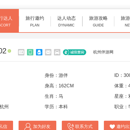
行达人
旅行邀约
达人动态
旅游攻略
旅游
SCORT
PLAN
DYNAMIC
GUIDE
NE
02
杭州伴游网
身份：游伴
ID：30
身高：162CM
体重：4
生肖：马
星座：
 杭州
学历：本科
职业：
私信
加为好友
联系方式
邀约出