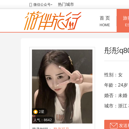
热门城市
微信公众号
首 页
旅
HOME
E
彤彤q8
性别：女
年龄：24岁
婚否：未婚
城市：浙江
2星
人气：8642
发送