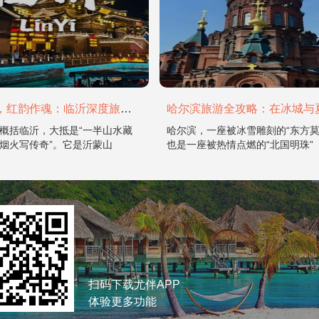
山水为骨，红韵作魂：临沂深度旅游攻略
概括临沂，大抵是“一半山水藏
哈尔滨，一座被冰雪雕刻的“东方莫
烟火写传奇”。它是沂蒙山
也是一座被热情点燃的“北国明珠”
扫码下载尤伴APP
体验更多功能