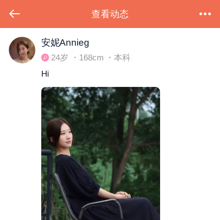
查看动态
下拉刷新
安妮Annieg
24岁 ・168cm ・本科
Hi