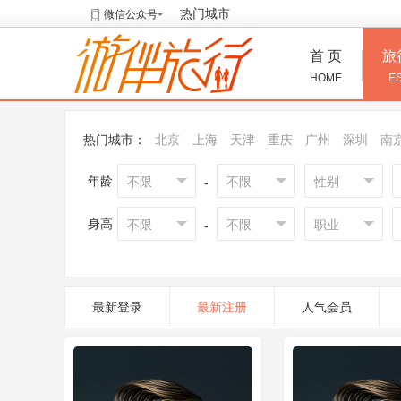
热门城市
微信公众号
首 页
旅
HOME
E
热门城市：
北京
上海
天津
重庆
广州
深圳
南
年龄
不限
不限
性别
-
身高
不限
不限
职业
-
最新登录
最新注册
人气会员