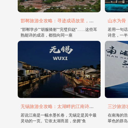
邯郸旅游全攻略：寻迹成语故里，邂逅太行古韵
“邯郸学步”“胡服骑射”“完璧归赵”……这些耳
若用一句话
熟能详的成语，都指向同一座
诗意，一半
无锡旅游全攻略：太湖畔的江南诗画，藏着最温柔的吴地风雅
若说江南是一幅水墨长卷，无锡定是其中最
在南海的浩
灵动的一页。它依太湖而居，坐拥“鱼
翠色的群岛