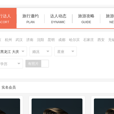
行达人
旅行邀约
达人动态
旅游攻略
旅游
SCORT
PLAN
DYNAMIC
GUIDE
NE
京
杭州
武汉
济南
沈阳
昆明
成都
哈尔滨
石家庄
西安
无
黑龙江 大庆
婚况
星座
有照片
学历
实名会员