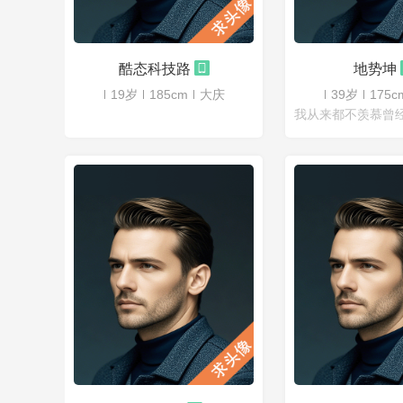
酷态科技路
地势坤
19岁
185cm
大庆
39岁
175c