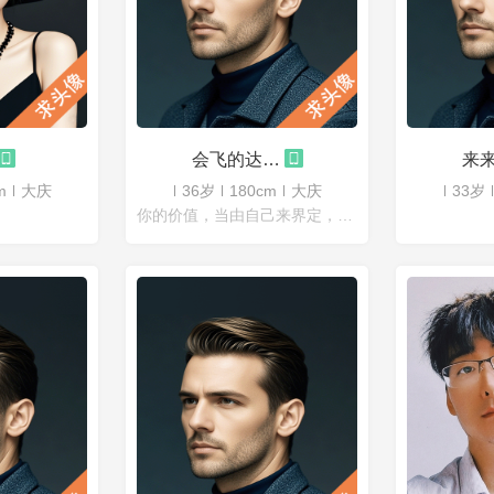
会飞的达彪Q
m
大庆
36岁
180cm
大庆
33岁
你的价值，当由自己来界定，不因他人追捧而提价，不随外界棒杀而贬值，不要淹没在那些虚无缥缈的赞美或非议中。