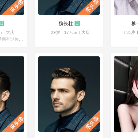
魏长柱
柳
m
大庆
29岁
177cm
大庆
31岁
我从来都不羡慕曾经拥有过你的人，我只介意能走进你未来的人，为什么不能是我。