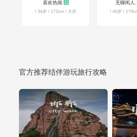
喜欢热闹
无聊
34岁
173cm
大庆
40岁
179c
官方推荐结伴游玩旅行攻略