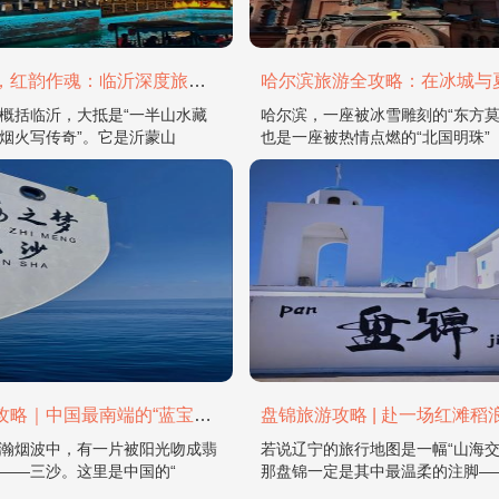
山水为骨，红韵作魂：临沂深度旅游攻略
概括临沂，大抵是“一半山水藏
哈尔滨，一座被冰雪雕刻的“东方莫
烟火写传奇”。它是沂蒙山
也是一座被热情点燃的“北国明珠”
三沙旅游攻略｜中国最南端的“蓝宝石之境”
瀚烟波中，有一片被阳光吻成翡
若说辽宁的旅行地图是一幅“山海交
——三沙。这里是中国的“
那盘锦一定是其中最温柔的注脚—