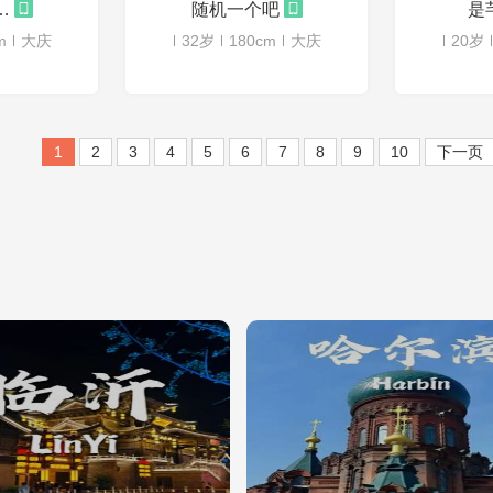
闲人一个
随机一个吧
是
m
大庆
32岁
180cm
大庆
20岁
1
2
3
4
5
6
7
8
9
10
下一页