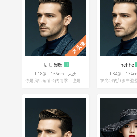
咕咕噜噜
hehhe
18岁
165cm
大庆
34岁
174c
你是我纸短情长的雨季，也是我往后余生的晴空万里。