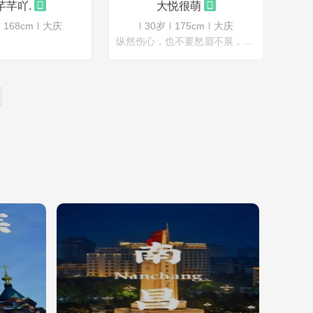
芊芊吖.
大悦很萌
168cm
大庆
30岁
175cm
大庆
纵然伤心，也不要愁眉不展，因为你不知道谁会爱上你的笑容。