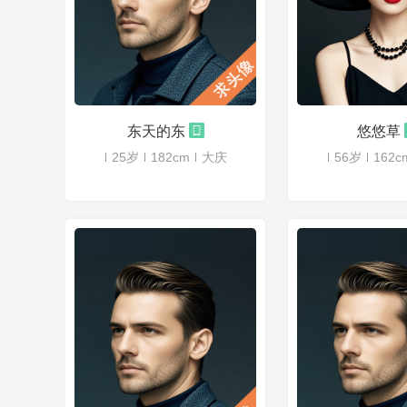
东天的东
悠悠草
25岁
182cm
大庆
56岁
162c