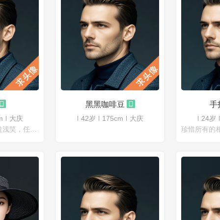
黑黑咖啡豆
手
m
大庆
42岁
175cm
大庆
24岁
在光阴的剪影中盈盈浅笑，任寒风吹过依旧向阳。