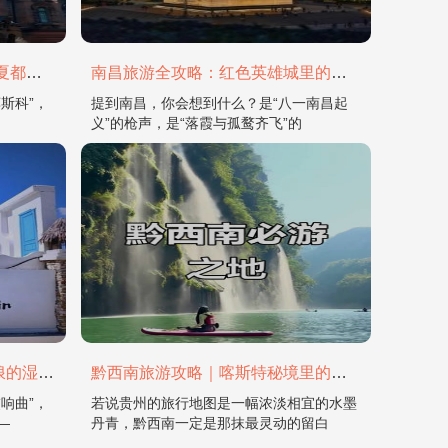
哈尔滨旅游全攻略：在冰城与夏都，邂逅欧陆童话与中国浪漫
南昌旅游全攻略：红色英雄城里的烟火与山水
斯科”，
提到南昌，你会想到什么？是“八一南昌起
义”的枪声，是“落霞与孤鹜齐飞”的
盘锦旅游攻略 | 赴一场红滩稻浪的湿地之约
黔西南旅游攻略｜喀斯特秘境里的山水诗画：万峰林、马岭河与烟火民族的风情长卷
响曲”，
若说贵州的旅行地图是一幅浓淡相宜的水墨
—
丹青，黔西南一定是那抹最灵动的留白