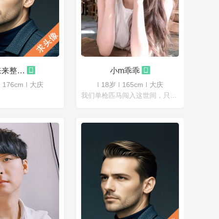
来来来整整整
小m乖乖
176cm
大庆
18岁
165cm
大庆
我们单枪匹马闯入这世间，只为活出属于自己的所有可能，愿你这一生既有随处可栖的江湖，也有追风逐梦的勇气。