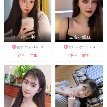
小CC呀
左夏小甜豆
南宁 · 24岁 · 162CM
杭州 · 29岁 · 165CM
高中
学生
本科
模特