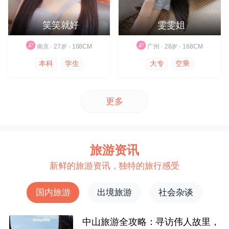
笑笑就好
雯雯姐
南京 · 27岁 · 168CM
广州 · 28岁 · 168CM
本科
学生
大专
空乘
更多
旅游资讯
新鲜的旅游资讯，独特的旅行感受
国内旅游
出境旅游
社会杂谈
中山旅游全攻略：寻访伟人故里，