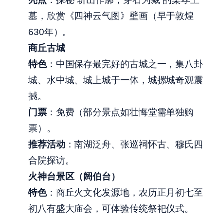
墓，欣赏《四神云气图》壁画（早于敦煌
630年）。
商丘古城
特色
：中国保存最完好的古城之一，集八卦
城、水中城、城上城于一体，城摞城奇观震
撼。
门票
：免费（部分景点如壮悔堂需单独购
票）。
推荐活动
：南湖泛舟、张巡祠怀古、穆氏四
合院探访。
火神台景区（阏伯台）
特色
：商丘火文化发源地，农历正月初七至
初八有盛大庙会，可体验传统祭祀仪式。