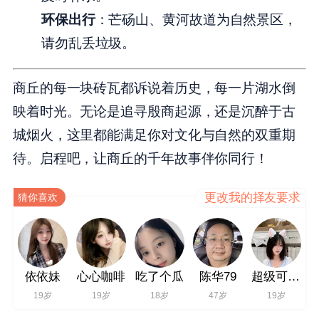
环保出行
：芒砀山、黄河故道为自然景区，
请勿乱丢垃圾。
商丘的每一块砖瓦都诉说着历史，每一片湖水倒
映着时光。无论是追寻殷商起源，还是沉醉于古
城烟火，这里都能满足你对文化与自然的双重期
待。启程吧，让商丘的千年故事伴你同行！
更改我的择友要求
猜你喜欢
依依妹
心心咖啡
吃了个瓜
陈华79
超级可爱的鱼鱼宝
19岁
19岁
18岁
47岁
19岁