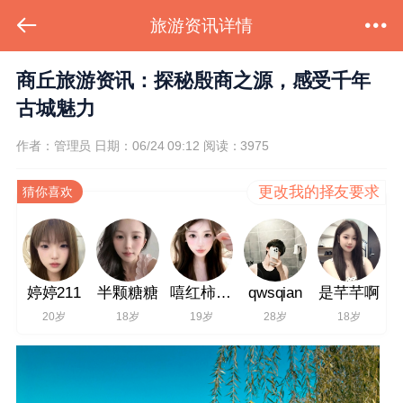
旅游资讯详情
商丘旅游资讯：探秘殷商之源，感受千年
古城魅力
作者：管理员
日期：06/24 09:12
阅读：3975
更改我的择友要求
猜你喜欢
婷婷211
半颗糖糖
嘻红柿炒鸡蛋
qwsqian
是芊芊啊
20岁
18岁
19岁
28岁
18岁