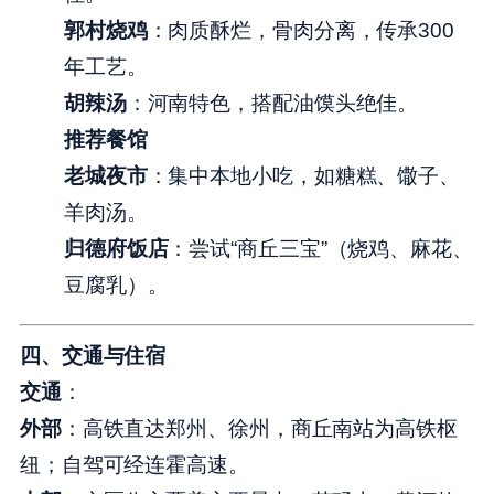
郭村烧鸡
：肉质酥烂，骨肉分离，传承300
年工艺。
胡辣汤
：河南特色，搭配油馍头绝佳。
推荐餐馆
老城夜市
：集中本地小吃，如糖糕、馓子、
羊肉汤。
归德府饭店
：尝试“商丘三宝”（烧鸡、麻花、
豆腐乳）。
四、交通与住宿
交通
：
外部
：高铁直达郑州、徐州，商丘南站为高铁枢
纽；自驾可经连霍高速。