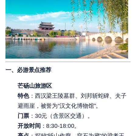
一、必游景点推荐
芒砀山旅游区
特色
：西汉梁王陵墓群、刘邦斩蛇碑、夫子
避雨崖，被誉为“汉文化博物馆”。
门票
：30元（含景区交通）。
开放时间
：8:30-18:00。
亮点
：探秘“斩山作廓，穿石为藏”的梁孝王