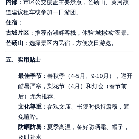
内部
：市区公交覆盖主要景点，芒砀山、黄河故
道建议租车或参加一日游团。
住宿
：
古城片区
：推荐南湖畔客栈，体验“城摞城”夜景。
芒砀山
：选择景区内民宿，方便次日游览。
五、实用贴士
最佳季节
：春秋季（4-5月、9-10月），避开
酷暑严寒，梨花节（4月）和灯会（春节前
后）尤为推荐。
文化尊重
：参观文庙、书院时保持肃穆，避
免喧哗。
防晒防暑
：夏季高温，备好防晒霜、帽子，
及时补水。