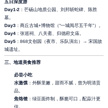
五日深度游
Day1-2
：芒砀山地质公园、刘邦斩蛇碑、陈胜
墓。
Day3
：商丘古城+博物馆（“一城阅尽五千年”）。
Day4
：张巡祠、八关斋、归德府文庙。
Day5
：868文创园（夜市、乐队演出）→ 宋国故
城遗址。
三、地道美食推荐
必尝小吃
水激馍
：外酥里嫩，甜而不腻，曾为明清贡
品。
焦饹馇
：绿豆面炸制，酥脆可口，配蒜汁更
佳。