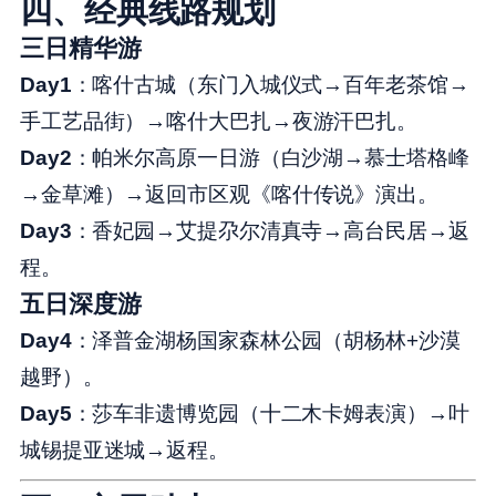
四、经典线路规划
三日精华游
Day1
：喀什古城（东门入城仪式→百年老茶馆→
手工艺品街）→喀什大巴扎→夜游汗巴扎。
Day2
：帕米尔高原一日游（白沙湖→慕士塔格峰
→金草滩）→返回市区观《喀什传说》演出。
Day3
：香妃园→艾提尕尔清真寺→高台民居→返
程。
五日深度游
Day4
：泽普金湖杨国家森林公园（胡杨林+沙漠
越野）。
Day5
：莎车非遗博览园（十二木卡姆表演）→叶
城锡提亚迷城→返程。