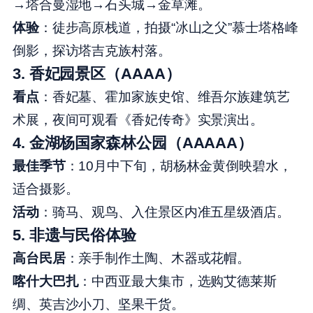
→塔合曼湿地→石头城→金草滩。
体验
：徒步高原栈道，拍摄“冰山之父”慕士塔格峰
倒影，探访塔吉克族村落。
3.
香妃园景区（AAAA）
看点
：香妃墓、霍加家族史馆、维吾尔族建筑艺
术展，夜间可观看《香妃传奇》实景演出。
4.
金湖杨国家森林公园（AAAAA）
最佳季节
：10月中下旬，胡杨林金黄倒映碧水，
适合摄影。
活动
：骑马、观鸟、入住景区内准五星级酒店。
5.
非遗与民俗体验
高台民居
：亲手制作土陶、木器或花帽。
喀什大巴扎
：中西亚最大集市，选购艾德莱斯
绸、英吉沙小刀、坚果干货。