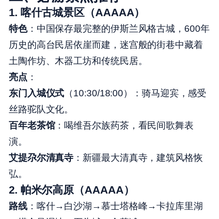
1.
喀什古城景区（AAAAA）
特色
：中国保存最完整的伊斯兰风格古城，600年
历史的高台民居依崖而建，迷宫般的街巷中藏着
土陶作坊、木器工坊和传统民居。
亮点
：
东门入城仪式
（10:30/18:00）：骑马迎宾，感受
丝路驼队文化。
百年老茶馆
：喝维吾尔族药茶，看民间歌舞表
演。
艾提尕尔清真寺
：新疆最大清真寺，建筑风格恢
弘。
2.
帕米尔高原（AAAAA）
路线
：喀什→白沙湖→慕士塔格峰→卡拉库里湖