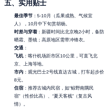
五、实用贴士
最佳季节
：5-10月（瓜果成熟、气候宜
人），10月中下旬赏胡杨。
时差与穿着
：新疆时间比北京晚2小时，备防
晒霜、墨镜；高原地区需带冲锋衣。
交通
：
飞机
：喀什机场距市区10公里，可直飞北
京、上海等地。
市内
：观光巴士2号线直达古城，打车起步价
8元。
住宿
：推荐古城内民宿，如“鲸野南隅民
宿”（性价比高）、“夏天客栈”（复古风
情）。