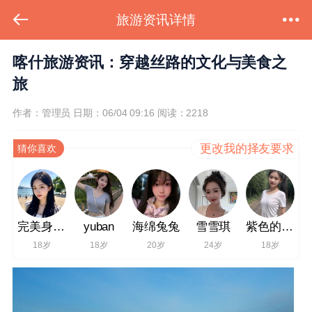
旅游资讯详情
喀什旅游资讯：穿越丝路的文化与美食之
旅
作者：管理员
日期：06/04 09:16
阅读：2218
更改我的择友要求
猜你喜欢
完美身材不错
yuban
海绵兔兔
雪雪琪
紫色的红薯
18岁
18岁
20岁
24岁
18岁