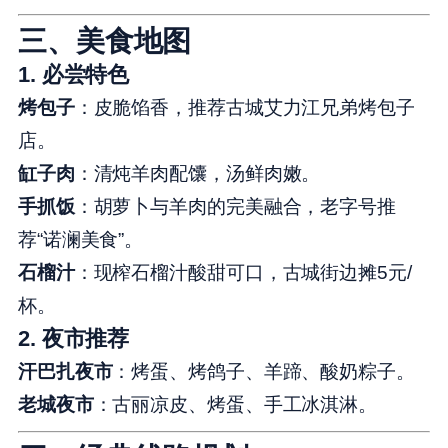
三、美食地图
1.
必尝特色
烤包子
：皮脆馅香，推荐古城艾力江兄弟烤包子
店。
缸子肉
：清炖羊肉配馕，汤鲜肉嫩。
手抓饭
：胡萝卜与羊肉的完美融合，老字号推
荐“诺澜美食”。
石榴汁
：现榨石榴汁酸甜可口，古城街边摊5元/
杯。
2.
夜市推荐
汗巴扎夜市
：烤蛋、烤鸽子、羊蹄、酸奶粽子。
老城夜市
：古丽凉皮、烤蛋、手工冰淇淋。